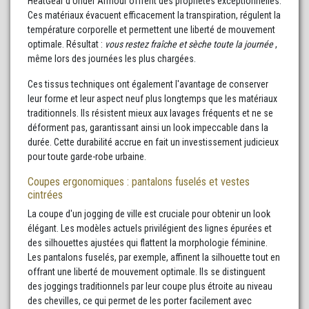
HeatGear d'Under Armour offrent des propriétés exceptionnelles.
Ces matériaux évacuent efficacement la transpiration, régulent la
température corporelle et permettent une liberté de mouvement
optimale. Résultat :
vous restez fraîche et sèche toute la journée
,
même lors des journées les plus chargées.
Ces tissus techniques ont également l'avantage de conserver
leur forme et leur aspect neuf plus longtemps que les matériaux
traditionnels. Ils résistent mieux aux lavages fréquents et ne se
déforment pas, garantissant ainsi un look impeccable dans la
durée. Cette durabilité accrue en fait un investissement judicieux
pour toute garde-robe urbaine.
Coupes ergonomiques : pantalons fuselés et vestes
cintrées
La coupe d'un jogging de ville est cruciale pour obtenir un look
élégant. Les modèles actuels privilégient des lignes épurées et
des silhouettes ajustées qui flattent la morphologie féminine.
Les pantalons fuselés, par exemple, affinent la silhouette tout en
offrant une liberté de mouvement optimale. Ils se distinguent
des joggings traditionnels par leur coupe plus étroite au niveau
des chevilles, ce qui permet de les porter facilement avec