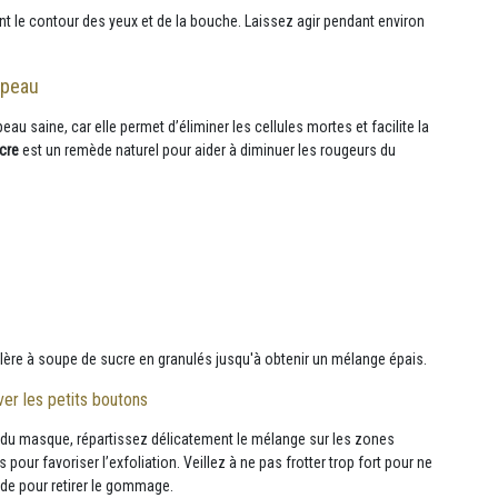
nt le contour des yeux et de la bouche. Laissez agir pendant environ
 peau
au saine, car elle permet d’éliminer les cellules mortes et facilite la
cre
est un remède naturel pour aider à diminuer les rougeurs du
lère à soupe de sucre en granulés jusqu'à obtenir un mélange épais.
er les petits boutons
on du masque, répartissez délicatement le mélange sur les zones
ur favoriser l’exfoliation. Veillez à ne pas frotter trop fort pour ne
iède pour retirer le gommage.