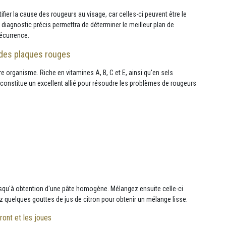
ier la cause des rougeurs au visage, car celles-ci peuvent être le
iagnostic précis permettra de déterminer le meilleur plan de
récurrence.
des plaques rouges
re organisme. Riche en vitamines A, B, C et E, ainsi qu'en sels
onstitue un excellent allié pour résoudre les problèmes de rougeurs
usqu'à obtention d'une pâte homogène. Mélangez ensuite celle-ci
z quelques gouttes de jus de citron pour obtenir un mélange lisse.
ront et les joues