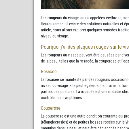
Les
rougeurs du visage
, aussi appelées érythrose, so
Heureusement, il existe des solutions naturelles et é
article, nous allons explorer quelques remèdes tradit
niveau du visage.
Pourquoi j'ai des plaques rouges sur le vi
Les rougeurs au visage peuvent être causées par dive
de la peau, telles que la rosacée, la couperose et l'e
Rosacée
La rosacée se manifeste par des rougeurs occasion
niveau du visage. Elle peut également entraîner la form
parfois des pustules. La rosacée est une maladie chr
contrôler les symptômes.
Couperose
La couperose est une autre condition courante qui p
(télangiectasies) et de petites bosses rosées sur le v
sanguins dans la peau et peut être déclenchée par dive