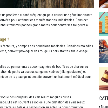
nt un problème cutané fréquent qui peut causer une gêne importante.
prouvées pour atténuer ces manifestations indésirables. Dans cet
ionnels transmis par nos grand-mères pour contrer les rougeurs au
sage ?
rs facteurs, y compris des conditions médicales. Certaines maladies
czéma, peuvent provoquer des rougeurs persistantes sur le visage.
nelles ou permanentes accompagnées de bouffées de chaleur au
ation de petits vaisseaux sanguins visibles (télangiectasies) et
onique de la peau qui nécessite souvent un traitement médical pour
rovoque des rougeurs, des vaisseaux sanguins brisés
CAT
isage. Elle est souvent associée à une dilatation des vaisseaux
Beau
rs facteurs, tels que l'exposition au soleil, la consommation