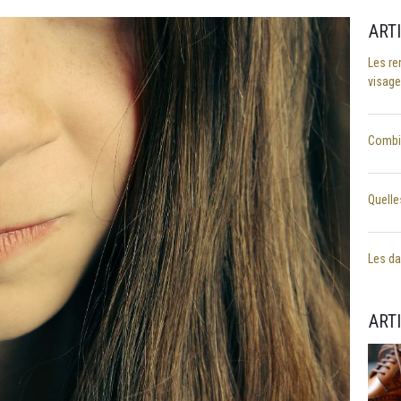
ART
Les re
visage
Combie
Quelle
Les dan
ART