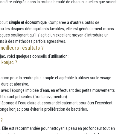
donc être intégrée dans la routine beauté de chacun, quelles que soient
roduit
simple et économique
. Comparée à d'autres outils de
 ou les disques démaquillants lavables, elle est généralement moins
ogues soulignent qu'il s'agit d'un excellent moyen d'introduire un
ours à des méthodes parfois agressives.
meilleurs résultats ?
ac, voici quelques conseils d'utilisation :
 konjac ?
ation pour la rendre plus souple et agréable à utiliser sur le visage.
dure et abrasive.
 avec l'éponge imbibée d'eau, en effectuant des petits mouvements
etés sont présentes (front, nez, menton).
'éponge à l'eau claire et essorer délicatement pour ôter l'excédent
ponge konjac pour éviter la prolifération de bactéries.
 ?
rps. Elle est recommandée pour nettoyer la peau en profondeur tout en