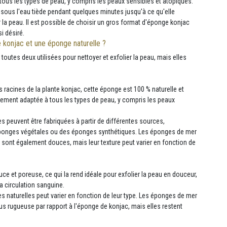
tous les types de peau, y compris les peaux sensibles et atopiques.
ser sous l'eau tiède pendant quelques minutes jusqu'à ce qu'elle
la peau. Il est possible de choisir un gros format d'éponge konjac
i désiré.
 konjac et une éponge naturelle ?
outes deux utilisées pour nettoyer et exfolier la peau, mais elles
s racines de la plante konjac, cette éponge est 100 % naturelle et
lement adaptée à tous les types de peau, y compris les peaux
s peuvent être fabriquées à partir de différentes sources,
onges végétales ou des éponges synthétiques. Les éponges de mer
s sont également douces, mais leur texture peut varier en fonction de
uce et poreuse, ce qui la rend idéale pour exfolier la peau en douceur,
la circulation sanguine.
s naturelles peut varier en fonction de leur type. Les éponges de mer
us rugueuse par rapport à l'éponge de konjac, mais elles restent