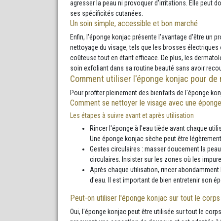
agresser la peau ni provoquer d'irritations. Elle peut 
ses spécificités cutanées.
Un soin simple, accessible et bon marché
Enfin, l'éponge konjac présente l'avantage d'être un p
nettoyage du visage, tels que les brosses électriques
coûteuse tout en étant efficace. De plus, les dermatol
soin exfoliant dans sa routine beauté sans avoir rec
Comment utiliser l'éponge konjac pour de 
Pour profiter pleinement des bienfaits de l'éponge konj
Comment se nettoyer le visage avec une éponge
Les étapes à suivre avant et après utilisation
Rincer l'éponge à l'eau tiède avant chaque utilis
Une éponge konjac sèche peut être légèrement 
Gestes circulaires : masser doucement la peau
circulaires. Insister sur les zones où les impur
Après chaque utilisation, rincer abondamment l
d'eau. Il est important de bien entretenir son é
Peut-on utiliser l'éponge konjac sur tout le corps
Oui, l'éponge konjac peut être utilisée sur tout le co