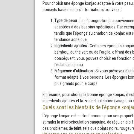
Pour choisir une éponge konjac adaptée à votre peau,
conseils basés sur les informations trouvées :
Type de peau
: Les éponges konjac conviennent
adaptées à des besoins spécifiques. Par exemp
tandis que l'éponge au charbon de konjac es
tendance acnéique.
Ingrédients ajoutés
: Certaines éponges konjac 
bambou, du thé vert ou de l'argile, offrant des
conséquent, vous pouvez choisir en fonction de
l'éclat de la peau.
Fréquence d'utilisation
: Si vous prévoyez d'uti
format adapté à vos besoins. Les éponges konj
plus grands pour le corps.
En résumé, pour choisir la bonne éponge konjac, il e
ingrédients ajoutés et la zone d'utilisation (visage ou 
Quels sont les bienfaits de l'éponge konja
L'éponge konjac est surtout connue pour ses propriété
stimuler la microcirculation sanguine, de réguler le pH 
des problèmes de
teint
, tels que points noirs, rougeu