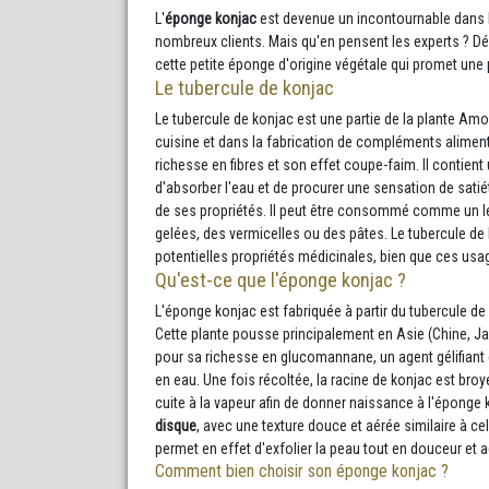
L'
éponge konjac
est devenue un incontournable dans l
nombreux clients. Mais qu'en pensent les experts ? D
cette petite éponge d'origine végétale qui promet une 
Le tubercule de konjac
Le tubercule de konjac est une partie de la plante Amor
cuisine et dans la fabrication de compléments alimenta
richesse en fibres et son effet coupe-faim. Il contien
d'absorber l'eau et de procurer une sensation de satié
de ses propriétés. Il peut être consommé comme un lé
gelées, des vermicelles ou des pâtes. Le tubercule de
potentielles propriétés médicinales, bien que ces usa
Qu'est-ce que l'éponge konjac ?
L'éponge konjac est fabriquée à partir du tubercule 
Cette plante pousse principalement en Asie (Chine, Ja
pour sa richesse en glucomannane, un agent gélifiant 
en eau. Une fois récoltée, la racine de konjac est bro
cuite à la vapeur afin de donner naissance à l'éponge
disque
, avec une texture douce et aérée similaire à ce
permet en effet d'exfolier la peau tout en douceur et 
Comment bien choisir son éponge konjac ?