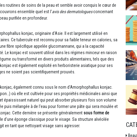
es routines de soins de la peau et semble avoir conquis le cœur de
écouvrons ensemble quel est l'
avis des dermatologues
concernant
peau purifiée en profondeur.
phophallus konjac, originaire d'Asie. Il est largement utilisé en
ires. Ce tubercule est reconnu pour sa faible teneur en calories, sa
t une fibre spécifique appelée glucomannane, qui a la capacité
té. Le konjac est souvent utilisé dans les régimes minceur en raison
gume ou transformé en divers produits alimentaires, tels que des
 konjac est également exploité en herboristerie asiatique pour ses
ges ne soient pas scientifiquement prouvés.
de konjac, également connu sous le nom d'Amorphophallus konjac.
pon…) où elle est cultivée pour ses propriétés médicinales ainsi que
et épaississant naturel qui peut absorber plusieurs fois son volume
yée puis mélangée à de l'eau pour former une pâte qui sera moulée et
 konjac. Cette dernière se présente généralement
sous forme de
lle d'une éponge classique pour le visage. Sa structure alvéolée
CAT
agit en tant que nettoyant visage sans agresser.
Beau