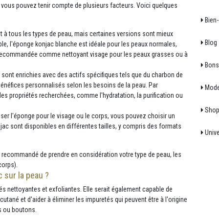
 vous pouvez tenir compte de plusieurs facteurs. Voici quelques
Bien-
 à tous les types de peau, mais certaines versions sont mieux
Blog
le, l'éponge konjac blanche est idéale pour les peaux normales,
t recommandée comme nettoyant visage pour les peaux grasses ou à
Bons 
sont enrichies avec des actifs spécifiques tels que du charbon de
 bénéfices personnalisés selon les besoins de la peau. Par
Mod
s propriétés recherchées, comme l'hydratation, la purification ou
Shop
liser l'éponge pour le visage ou le corps, vous pouvez choisir un
ac sont disponibles en différentes tailles, y compris des formats
Unive
st recommandé de prendre en considération votre type de peau, les
corps).
c sur la peau ?
s nettoyantes et exfoliantes. Elle serait également capable de
cutané et d'aider à éliminer les impuretés qui peuvent être à l'origine
rs ou boutons.