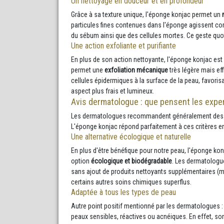
Un nettoyage en douceur et en profondeur
Grâce à sa texture unique, l'éponge konjac permet un
particules fines contenues dans l'éponge agissent co
du sébum ainsi que des cellules mortes. Ce geste quot
Une action exfoliante et purifiante
En plus de son action nettoyante, l'éponge konjac est 
permet une
exfoliation mécanique
très légère mais eff
cellules épidermiques à la surface de la peau, favorisa
aspect plus frais et lumineux.
Avis dermatologue : que pensent les exper
Les dermatologues recommandent généralement des soins
L'éponge konjac répond parfaitement à ces critères en 
Une alternative écologique et naturelle
En plus d'être bénéfique pour notre peau, l'éponge k
option
écologique et biodégradable
. Les dermatologue
sans ajout de produits nettoyants supplémentaires (ma
certains autres soins chimiques superflus.
Adaptée à tous les types de peau
Autre point positif mentionné par les dermatologues 
peaux sensibles, réactives ou acnéiques. En effet, son