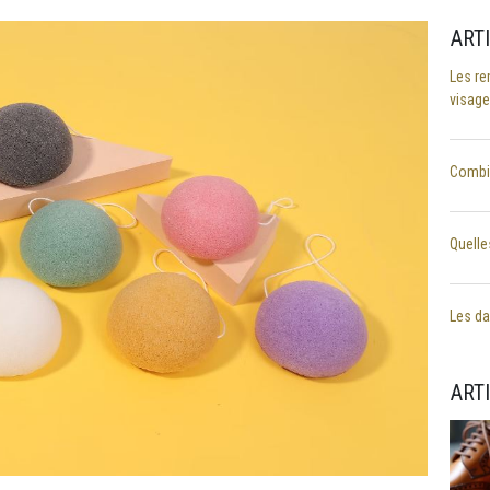
ART
Les re
visage
Combie
Quelle
Les dan
ART