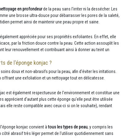
nettoyage en profondeur
de la peau sans l'irriter ni la dessécher. Les
mme une brosse ultra-douce pour débarrasser les pores de la saleté,
idien permet ainsi de maintenir une peau propre et saine.
également appréciée pour ses propriétés exfoliantes. En effet, elle
icace, par la friction douce contre la peau. Cette action assouplit les
nt leur renouvellement et contribuant ainsi à donner au teint un
ts de l'éponge konjac ?
 doux et non-abrasifs pour la peau, afin d'éviter les irritations.
offrant une exfoliation et un nettoyage tout en délicatesse.
onjac est également respectueuse de l'environnement et constitue une
s apprécient d'autant plus cette éponge qu'elle peut être utilisée
is elle reste compatible avec ceux-ci si on le souhaite), rendant
: l'éponge konjac convient à
tous les types de peau
, y compris les
 côté abrasif très léger permet de l'utiliser quotidiennement sans