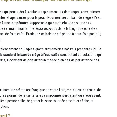
nne qui peut aider à soulager rapidement les démangeaisons intimes.
es et apaisantes pour la peau. Pour réaliser un bain de siège à l'eau
de à une température supportable (pas trop chaude pour ne pas
e sel marin non raffiné. Asseyez-vous dans la baignoire et restez
 de faire effet. Pratiquez ce bain de siège une à deux fois par jour,
n.
fficacement soulagées grâce aux remèdes naturels présentés ici.
Le
e de soude et le bain de siège à l'eau salée
sont autant de solutions qui
ins, il convient de consulter un médecin en cas de persistance des
iser une crème antifongique en vente libre, mais il est essentiel de
professionnel de la santé si les symptômes persistent ou s'aggravent.
iène personnelle, de garder la zone touchée propre et sèche, et
ection.
ment ?