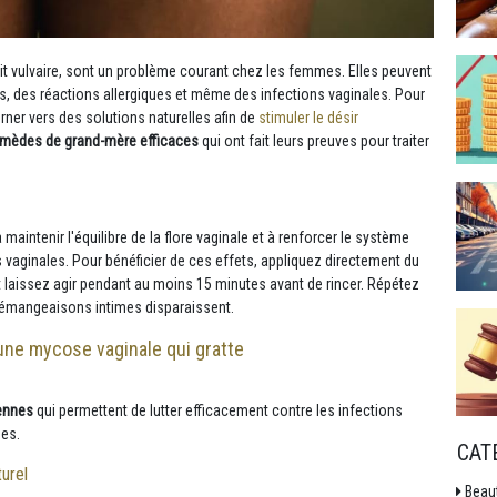
t vulvaire, sont un problème courant chez les femmes. Elles peuvent
ons, des réactions allergiques et même des infections vaginales. Pour
rner vers des solutions naturelles afin de
stimuler le désir
emèdes de grand-mère efficaces
qui ont fait leurs preuves pour traiter
maintenir l'équilibre de la flore vaginale et à renforcer le système
s vaginales. Pour bénéficier de ces effets, appliquez directement du
t laissez agir pendant au moins 15 minutes avant de rincer. Répétez
 démangeaisons intimes disparaissent.
 une mycose vaginale qui gratte
iennes
qui permettent de lutter efficacement contre les infections
mes.
CAT
turel
Beau