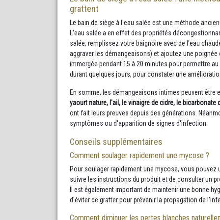
grattent
Le bain de siège à l'eau salée est une méthode ancie
L'eau salée a en effet des propriétés décongestionnant
salée, remplissez votre baignoire avec de l'eau chau
aggraver les démangeaisons) et ajoutez une poignée d
immergée pendant 15 à 20 minutes pour permettre au sel
durant quelques jours, pour constater une amélioratio
En somme, les démangeaisons intimes peuvent être e
yaourt nature, l'ail, le vinaigre de cidre, le bicarbonat
ont fait leurs preuves depuis des générations. Néanmo
symptômes ou d'apparition de signes d'infection.
Conseils supplémentaires
Comment soulager rapidement une mycose ?
Pour soulager rapidement une mycose, vous pouvez util
suivre les instructions du produit et de consulter un 
Il est également important de maintenir une bonne hyg
d'éviter de gratter pour prévenir la propagation de l'inf
Comment diminuer les pertes blanches naturelle