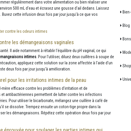
sommer régulièrement dans votre alimentation ou bien réaliser une
llir environ 500 mL d'eau et écrasez une gousse d'ail dedans. Laissez
Bien-
e. Buvez cette infusion deux fois par jour jusqu'à ce que vos
Blog
er contre les odeurs intimes
Bons 
 contre les démangeaisons vaginales
nté. Il aide notamment à rétablir l'équilibre du pH vaginal, ce qui
Mod
démangeaisons intimes
. Pour l'utiliser, diluez deux cuillères à soupe de
précaution, appliquez cette solution sur la zone affectée à l'aide d'un
Shop
e deux fois par jour jusqu'à amélioration.
Unive
el pour les irritations intimes de la peau
mère efficace contre les problèmes d'irritation et de
t antibactériennes permettent de lutter contre les infections
s. Pour utiliser le bicarbonate, mélangez une cuillère à café de
'il se dissolve. Trempez ensuite un coton-tige propre dans la
aiser les démangeaisons. Répétez cette opération deux fois par jour
de éprouvée pour soulager les parties intimes qui