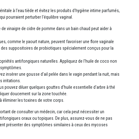
nitale à l'eau tiède et évitez les produits d'hygiène intime parfumés,
i pourraient perturber l'équilibre vaginal.
e de vinaigre de cidre de pomme dans un bain chaud peut aider à
ues, comme le yaourt nature, peuvent favoriser une flore vaginale
t des suppositoires de probiotiques spécialement conçus pour la
opriétés antifongiques naturelles. Appliquez de l'huile de coco non
es symptômes.
uvez insérer une gousse d'ail pelée dans le vagin pendant la nuit, mais
 irritations.
Vous pouvez diluer quelques gouttes d'huile essentielle d'arbre à thé
ppliquer doucement sur la zone touchée.
 éliminer les toxines de votre corps.
portant de consulter un médecin, car cela peut nécessiter un
tifongiques oraux ou topiques. De plus, assurez-vous de ne pas
uvent présenter des symptômes similaires à ceux des mycoses