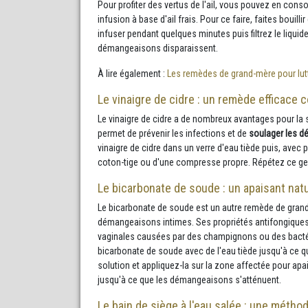
Pour profiter des vertus de l'ail, vous pouvez en con
infusion à base d'ail frais. Pour ce faire, faites boui
infuser pendant quelques minutes puis filtrez le liquid
démangeaisons disparaissent.
À lire également :
Les remèdes de grand-mère pour lutt
Le vinaigre de cidre : un remède efficace
Le vinaigre de cidre a de nombreux avantages pour la sa
permet de prévenir les infections et de
soulager les 
vinaigre de cidre dans un verre d'eau tiède puis, avec 
coton-tige ou d'une compresse propre. Répétez ce gest
Le bicarbonate de soude : un apaisant natur
Le bicarbonate de soude est un autre remède de grand-
démangeaisons intimes. Ses propriétés antifongiques e
vaginales causées par des champignons ou des bactérie
bicarbonate de soude avec de l'eau tiède jusqu'à ce qu
solution et appliquez-la sur la zone affectée pour ap
jusqu'à ce que les démangeaisons s'atténuent.
Le bain de siège à l'eau salée : une métho