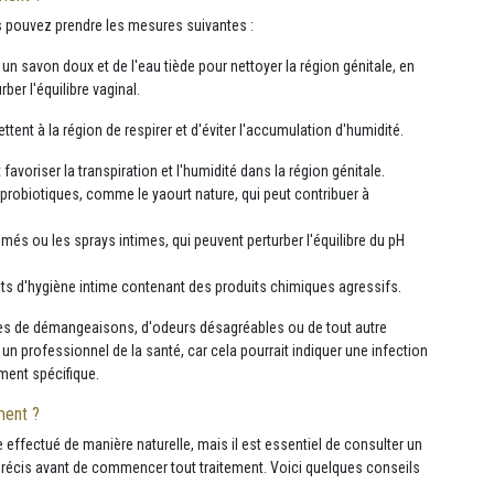
s pouvez prendre les mesures suivantes :
un savon doux et de l'eau tiède pour nettoyer la région génitale, en
ber l'équilibre vaginal.
ent à la région de respirer et d'éviter l'accumulation d'humidité.
 favoriser la transpiration et l'humidité dans la région génitale.
 probiotiques, comme le yaourt nature, qui peut contribuer à
umés ou les sprays intimes, qui peuvent perturber l'équilibre du pH
oduits d'hygiène intime contenant des produits chimiques agressifs.
es de démangeaisons, d'odeurs désagréables ou de tout autre
n professionnel de la santé, car cela pourrait indiquer une infection
ement spécifique.
ment ?
effectué de manière naturelle, mais il est essentiel de consulter un
précis avant de commencer tout traitement. Voici quelques conseils