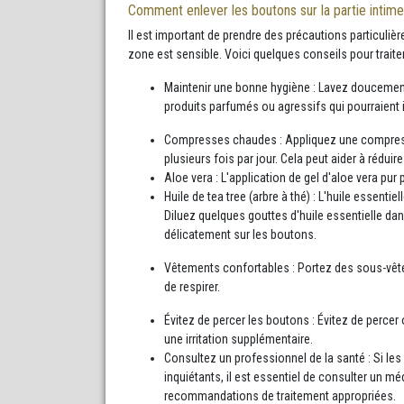
Comment enlever les boutons sur la partie intime
Il est important de prendre des précautions particulière
zone est sensible. Voici quelques conseils pour traiter
Maintenir une bonne hygiène : Lavez doucement 
produits parfumés ou agressifs qui pourraient i
Compresses chaudes : Appliquez une compress
plusieurs fois par jour. Cela peut aider à réduir
Aloe vera : L'application de gel d'aloe vera pur 
Huile de tea tree (arbre à thé) : L'huile essenti
Diluez quelques gouttes d'huile essentielle da
délicatement sur les boutons.
Vêtements confortables : Portez des sous-vêt
de respirer.
Évitez de percer les boutons : Évitez de percer
une irritation supplémentaire.
Consultez un professionnel de la santé : Si 
inquiétants, il est essentiel de consulter un 
recommandations de traitement appropriées.