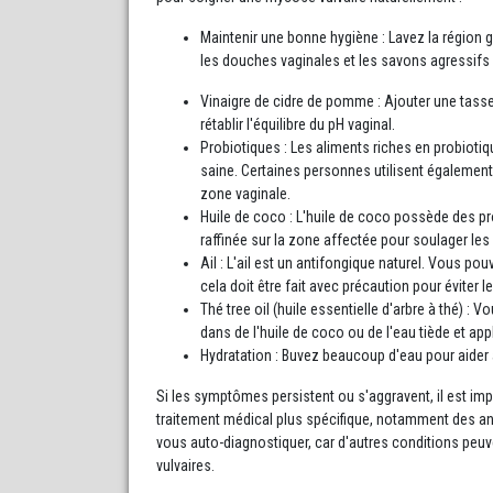
Maintenir une bonne hygiène : Lavez la région gé
les douches vaginales et les savons agressifs qu
Vinaigre de cidre de pomme : Ajouter une tass
rétablir l'équilibre du pH vaginal.
Probiotiques : Les aliments riches en probiotiq
saine. Certaines personnes utilisent égalemen
zone vaginale.
Huile de coco : L'huile de coco possède des pr
raffinée sur la zone affectée pour soulager l
Ail : L'ail est un antifongique naturel. Vous po
cela doit être fait avec précaution pour éviter les
Thé tree oil (huile essentielle d'arbre à thé) : 
dans de l'huile de coco ou de l'eau tiède et a
Hydratation : Buvez beaucoup d'eau pour aider à
Si les symptômes persistent ou s'aggravent, il est im
traitement médical plus spécifique, notamment des an
vous auto-diagnostiquer, car d'autres conditions pe
vulvaires.