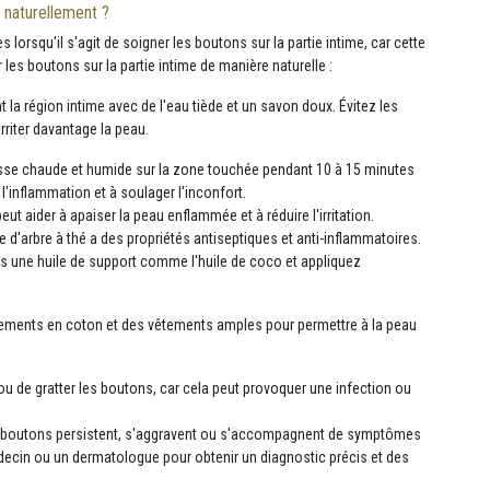
 naturellement ?
s lorsqu'il s'agit de soigner les boutons sur la partie intime, car cette
 les boutons sur la partie intime de manière naturelle :
la région intime avec de l'eau tiède et un savon doux. Évitez les
rriter davantage la peau.
e chaude et humide sur la zone touchée pendant 10 à 15 minutes
e l'inflammation et à soulager l'inconfort.
peut aider à apaiser la peau enflammée et à réduire l'irritation.
elle d'arbre à thé a des propriétés antiseptiques et anti-inflammatoires.
ns une huile de support comme l'huile de coco et appliquez
ements en coton et des vêtements amples pour permettre à la peau
 ou de gratter les boutons, car cela peut provoquer une infection ou
les boutons persistent, s'aggravent ou s'accompagnent de symptômes
médecin ou un dermatologue pour obtenir un diagnostic précis et des