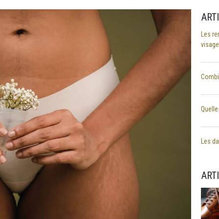
ART
Les re
visage
Combie
Quelle
Les dan
ART