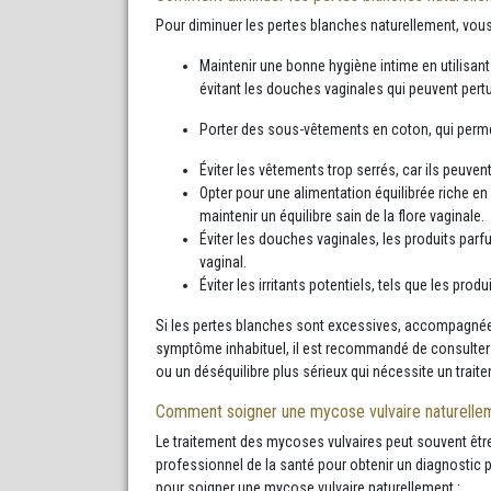
Pour diminuer les pertes blanches naturellement, vou
Maintenir une bonne hygiène intime en utilisant 
évitant les douches vaginales qui peuvent pertur
Porter des sous-vêtements en coton, qui permett
Éviter les vêtements trop serrés, car ils peuvent
Opter pour une alimentation équilibrée riche en
maintenir un équilibre sain de la flore vaginale.
Éviter les douches vaginales, les produits parf
vaginal.
Éviter les irritants potentiels, tels que les pr
Si les pertes blanches sont excessives, accompagné
symptôme inhabituel, il est recommandé de consulter u
ou un déséquilibre plus sérieux qui nécessite un trait
Comment soigner une mycose vulvaire naturelle
Le traitement des mycoses vulvaires peut souvent être 
professionnel de la santé pour obtenir un diagnostic 
pour soigner une mycose vulvaire naturellement :